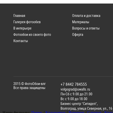
Главная
Оплата и доставка
Галерея фотообев
Материалы
В интерьере
Вопросы и ответы
Фотообои из своего фото
Оферта
Контакты
2015 ©
ФотоОбои-влг
+7 8442 784555
Все права защищены
volgograd@uwalls.ru
Пн-Сб с 9.00 до 21.00
Вс с 9.00 до 18.00
Бизнес-центр "Ситидел",
Волгоград
,
улица Северная, ул., 16
Наши филиалы:
Пермь
/
Красноярск
/
Воронеж
/
Саратов
/
Крас