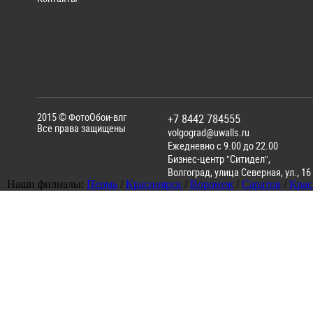
2015 ©
ФотоОбои-влг
+7 8442 784555
Все права защищены
volgograd@uwalls.ru
Ежедневно с 9.00 до 22.00
Бизнес-центр "Ситидел",
Волгоград
,
улица Северная, ул., 16
Наши филиалы:
Пермь
/
Красноярск
/
Воронеж
/
Саратов
/
Крас